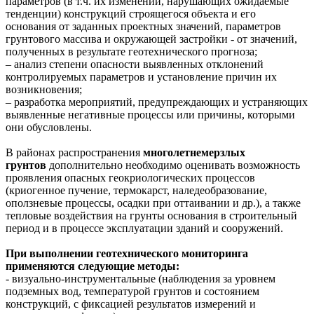
параметров (в т.ч. их изменений, нарушающих ожидаемые
тенденции) конструкций строящегося объекта и его
основания от заданных проектных значений, параметров
грунтового массива и окружающей застройки - от значений,
полученных в результате геотехнического прогноза;
– анализ степени опасности выявленных отклонений
контролируемых параметров и установление причин их
возникновения;
– разработка мероприятий, предупреждающих и устраняющих
выявленные негативные процессы или причины, которыми
они обусловлены.
В районах распространения
многолетнемерзлых
грунтов
дополнительно необходимо оценивать возможность
проявления опасных геокриологических процессов
(криогенное пучение, термокарст, наледеобразование,
оползневые процессы, осадки при оттаивании и др.), а также
тепловые воздействия на грунты основания в строительный
период и в процессе эксплуатации зданий и сооружений.
При выполнении геотехнического мониторинга
применяются следующие методы:
- визуально-инструментальные (наблюдения за уровнем
подземных вод, температурой грунтов и состоянием
конструкций, с фиксацией результатов измерений и